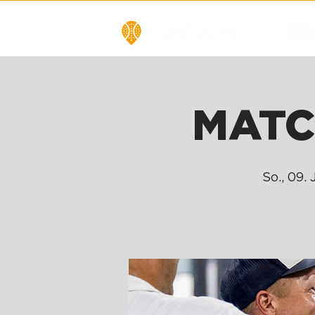
STA
MATCH
So., 09. 