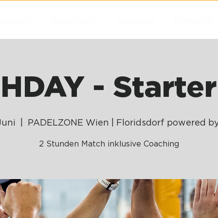
NDORTE
ANGEBOTE
TRAINING
TURNIERE
DAY - Starter
Juni
  |  
PADELZONE Wien | Floridsdorf powered 
2 Stunden Match inklusive Coaching