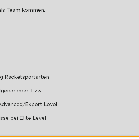
r als Team kommen.
ig Racketsportarten
eilgenommen bzw.
 Advanced/Expert Level
sse bei Elite Level