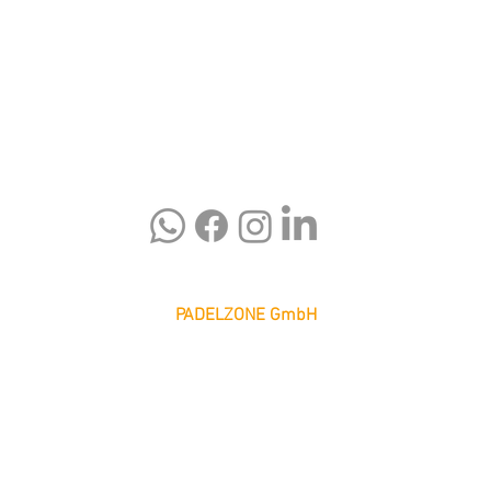
PADELZONE GmbH
Karlsplatz 1/17
1010 Wien
office@padelzone.at
www.padelzone.at
>Impressum & Datenschutz<
>
Support
<