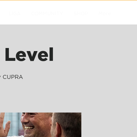
LIGA
COMMUNITY
SHOP
More
 Level
by CUPRA