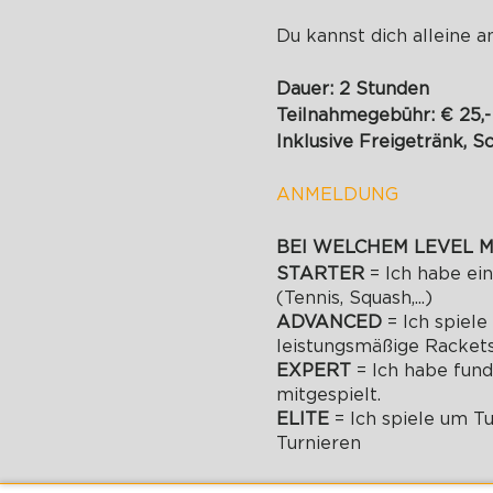
Du kannst dich alleine 
Dauer: 2 Stunden
Teilnahmegebühr: € 25,-
Inklusive Freigetränk, S
ANMELDUNG
BEI WELCHEM LEVEL M
STARTER
= Ich habe ei
(Tennis, Squash,...)
ADVANCED
= Ich spiel
leistungsmäßige Racketsp
EXPERT
= Ich habe fun
mitgespielt.
ELITE
= Ich spiele um T
Turnieren