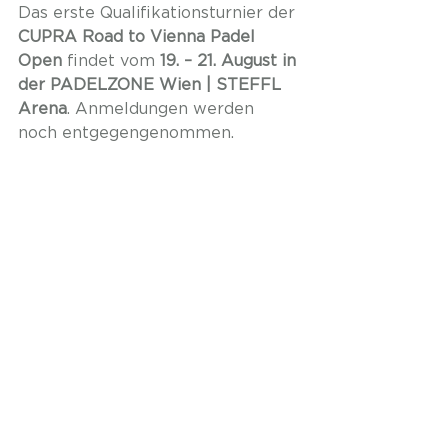
Das erste Qualifikationsturnier der 
CUPRA Road to Vienna Padel 
Open
 findet vom 
19. – 21. August in 
der PADELZONE Wien | STEFFL 
Arena
. Anmeldungen werden 
noch entgegengenommen.
Alle Informationen zum Turnier 
sowie zur Anmeldung gibt es auf 
der Website der PADELZONE: 
https://www.padelzone.at/roadtov
po-turnierinfos