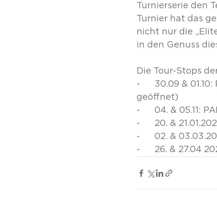
Turnierserie den 
Turnier hat das g
nicht nur die „Eli
in den Genuss die
Die Tour-Stops d
-      30.09 & 01
geöffnet)
-      04. & 05.11
-      20. & 21.01
-      02. & 03.0
-      26. & 27.0