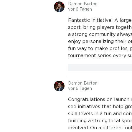
Damon Burton
vor 6 Tagen
Fantastic initiative! A larg
sport, bring players togeth
a strong community always 
enjoy personalizing their o
fun way to make profiles, 
tournament series every s
Gefällt mir
Antworte
Damon Burton
vor 6 Tagen
Congratulations on launchin
see initiatives that help g
skill levels in a fun and c
building a strong local sp
involved. On a different note