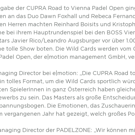
sgabe der CUPRA Road to Vienna Padel Open ging
en an das Duo Dawn Foxhall und Rebeca Fernand
den Herren machten Reinhard Boisits und Kristophe
e bei ihrem Hauptrundenspiel bei den BOSS Vie
ars Javier Rico/Leandro Augsburger vor über 1.0
e tolle Show boten. Die Wild Cards werden vom 
Padel Open, der e|motion management GmbH, ve
naging Director bei e|motion: „Die CUPRA Road t
n tolles Format, um die Wild Cards sportlich würd
ten SpielerInnen in ganz Österreich haben gleich
ewerbs zu sein. Das Masters als große Entscheidu
Spannungsbogen. Die Emotionen, das Zuschauerin
 vergangenen Jahr hat gezeigt, welch großes Pot
naging Director der PADELZONE: „Wir können mi