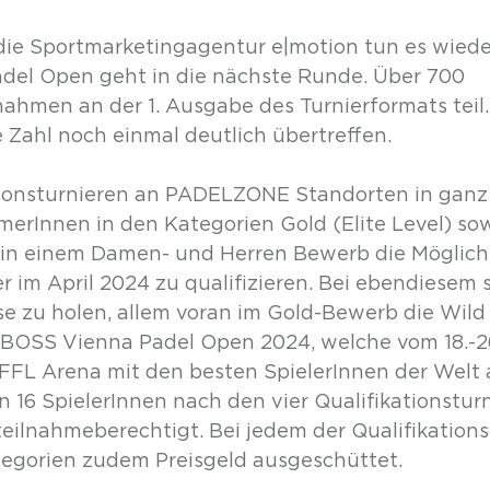
e Sportmarketingagentur e|motion tun es wiede
del Open geht in die nächste Runde. Über 700 
ahmen an der 1. Ausgabe des Turnierformats teil.
 Zahl noch einmal deutlich übertreffen. 
ationsturnieren an PADELZONE Standorten in ganz 
erInnen in den Kategorien Gold (Elite Level) sow
in einem Damen- und Herren Bewerb die Möglichke
r im April 2024 zu qualifizieren. Bei ebendiesem s
e zu holen, allem voran im Gold-Bewerb die Wild 
BOSS Vienna Padel Open 2024, welche vom 18.-26
FFL Arena mit den besten SpielerInnen der Welt
 16 SpielerInnen nach den vier Qualifikationsturn
eilnahmeberechtigt. Bei jedem der Qualifikations
tegorien zudem Preisgeld ausgeschüttet.