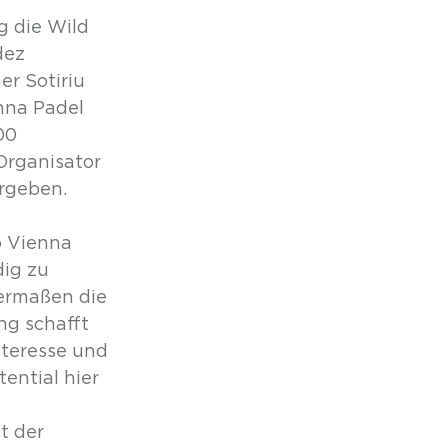
 die Wild 
ez 
r Sotiriu 
nna Padel 
00 
Organisator 
rgeben.
o Vienna 
ig zu 
ermaßen die 
ng schafft 
teresse und 
ential hier 
t der 