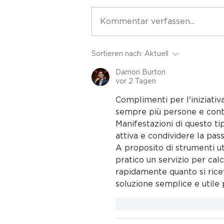
Kommentar verfassen...
GLOBAL PADEL REPORT
Sortieren nach:
Aktuell
2026
Damon Burton
vor 2 Tagen
Complimenti per l'iniziati
sempre più persone e contr
Manifestazioni di questo t
attiva e condividere la pass
A proposito di strumenti ut
pratico un servizio per 
cal
rapidamente quanto si rice
soluzione semplice e utile 
Gefällt mir
Antworte