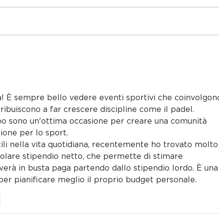
JOI
PUNTIGAM OPENING
EVENT!
va! È sempre bello vedere eventi sportivi che coinvolgon
ibuiscono a far crescere discipline come il padel. 
ipo sono un'ottima occasione per creare una comunità 
ione per lo sport.
ili nella vita quotidiana, recentemente ho trovato molto
colare stipendio netto
, che permette di stimare 
verà in busta paga partendo dallo stipendio lordo. È una
per pianificare meglio il proprio budget personale.
n