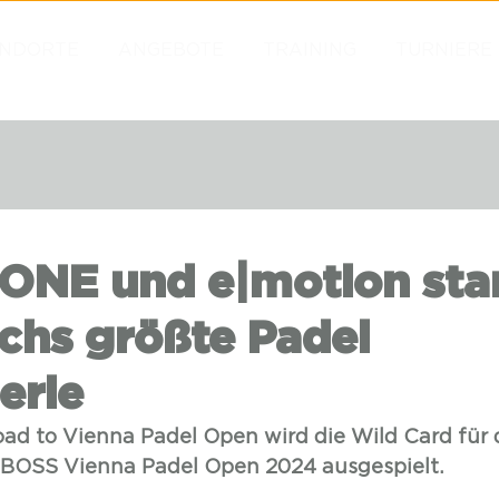
NDORTE
ANGEBOTE
TRAINING
TURNIERE
NE und e|motion sta
ichs größte Padel
erie
d to Vienna Padel Open wird die Wild Card für 
BOSS Vienna Padel Open 2024 ausgespielt.