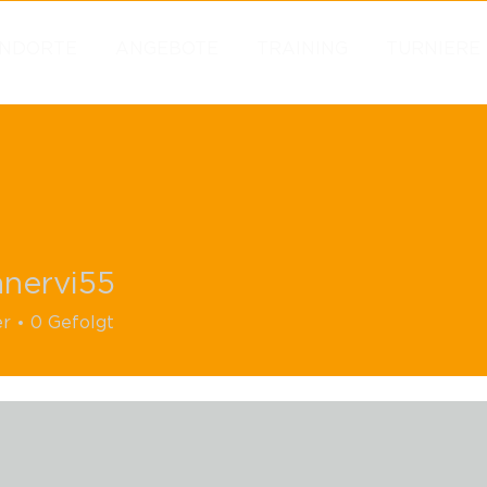
NDORTE
ANGEBOTE
TRAINING
TURNIERE
nervi55
vi55
er
0
Gefolgt