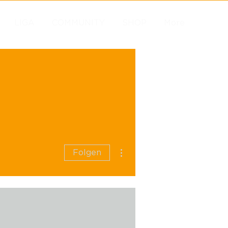
LIGA
COMMUNITY
SHOP
More
Weitere Optionen
Folgen