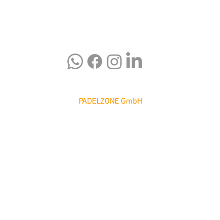
PADELZONE GmbH
Karlsplatz 1/17
1010 Wien
office@padelzone.at
www.padelzone.at
>Impressum & Datenschutz<
>
Support
<
© 2026 PADELZONE GmbH