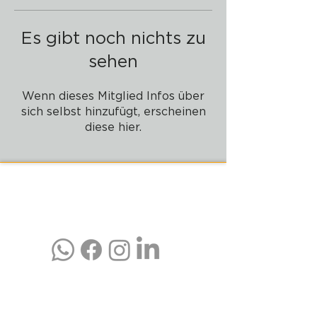
Es gibt noch nichts zu
sehen
Wenn dieses Mitglied Infos über
sich selbst hinzufügt, erscheinen
diese hier.
PADELZONE GmbH
Karlsplatz 1/17
1010 Wien