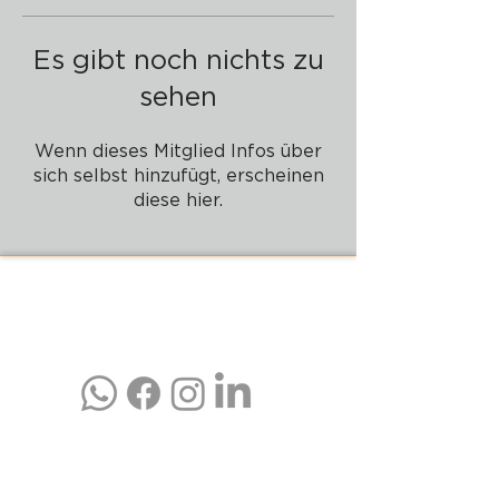
Es gibt noch nichts zu
sehen
Wenn dieses Mitglied Infos über
sich selbst hinzufügt, erscheinen
diese hier.
PADELZONE GmbH
Karlsplatz 1/17
1010 Wien