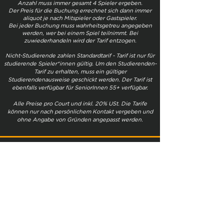
Anzahl muss immer gesamt 4 Spieler ergeben.
Der Preis für die Buchung errechnet sich dann immer
aliquot je nach Mitspieler oder Gastspieler.
Bei jeder Buchung muss wahrheitsgetreu angegeben
werden, wer bei einem Spiel teilnimmt. Bei
zuwiederhandeln wird der Tarif entzogen.
Nicht-Studierende zahlen Standardtarif - Tarif ist nur für
studierende Spieler*innen gültig. Um den Studierenden-
Tarif zu erhalten, muss ein gültiger
Studierendenausweise geschickt werden. Der Tarif ist
ebenfalls verfügbar für SeniorInnen 55+ verfügbar.
Alle Preise pro Court und inkl. 20% USt. Die Tarife
können nur nach persönlichem Kontakt vergeben und
ohne Angabe von Gründen angepasst werden.
ANFRAGE FÜR
*
VORNAME
*