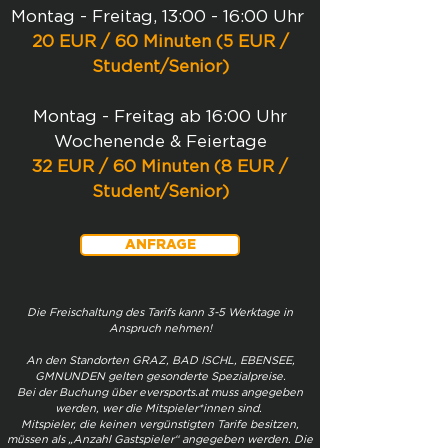
Montag - Freitag, 13:00 - 16:00 Uhr
20 EUR / 60 Minuten (5 EUR /
Student/Senior)
Montag - Freitag ab 16:00 Uhr
Wochenende & Feiertage
32 EUR / 60 Minuten (8 EUR /
Student/Senior)
ANFRAGE
Die Freischaltung des Tarifs kann 3-5 Werktage in
Anspruch nehmen!
An den Standorten GRAZ, BAD ISCHL, EBENSEE,
GMNUNDEN gelten gesonderte Spezialpreise.
Bei
der Buchung über eversports.at muss angegeben
werden, wer die Mitspieler*innen sind.
Mitspieler, die keinen vergünstigten Tarife besitzen,
müssen als „Anzahl Gastspieler“ angegeben werden. Die