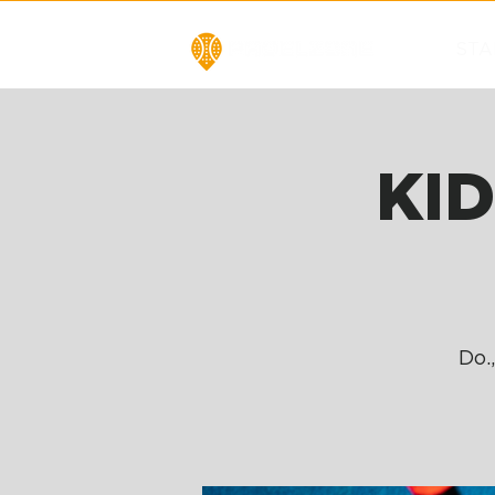
STA
KID
Do.,