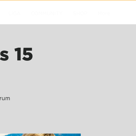
LIGA
COMMUNITY
SHOP
More
s 15
trum