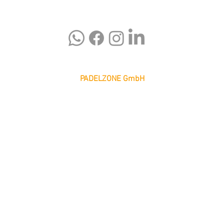
PADELZONE GmbH
Karlsplatz 1/17
1010 Wien
office@padelzone.at
www.padelzone.at
>Impressum & Datenschutz<
>
Support
<
© 2026 PADELZONE GmbH