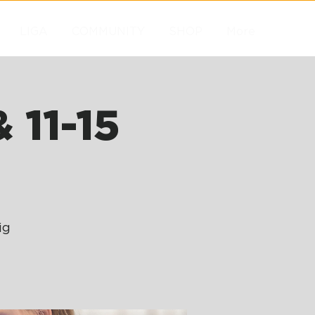
LIGA
COMMUNITY
SHOP
More
 11-15
ig