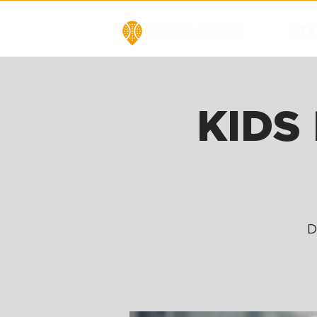
STA
KIDS 
D