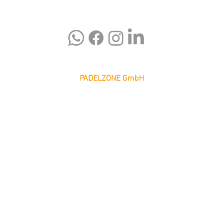
PADELZONE GmbH
Karlsplatz 1/17
1010 Wien
office@padelzone.at
www.padelzone.at
>Impressum & Datenschutz<
>
Support
<
© 2026 PADELZONE GmbH