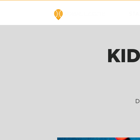
STA
KID
Di