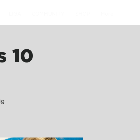
LIGA
COMMUNITY
SHOP
More
s 10
ig