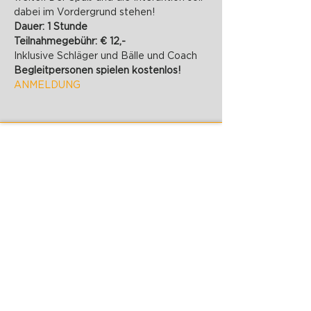
dabei im Vordergrund stehen!
Dauer: 1 Stunde
Teilnahmegebühr: € 12,-
Inklusive Schläger und Bälle und Coach
Begleitpersonen spielen kostenlos!
ANMELDUNG
PADELZONE GmbH
Karlsplatz 1/17
1010 Wien
office@padelzone.at
www.padelzone.at