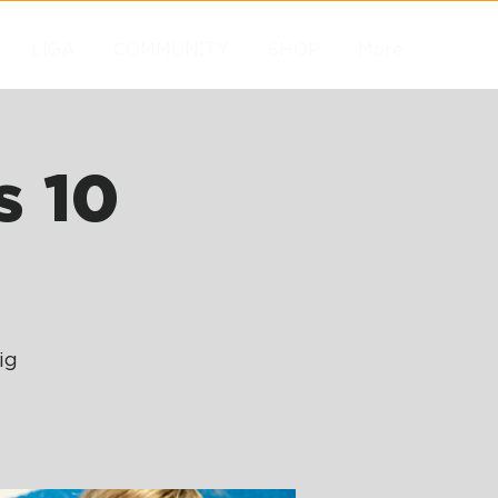
LIGA
COMMUNITY
SHOP
More
s 10
ig