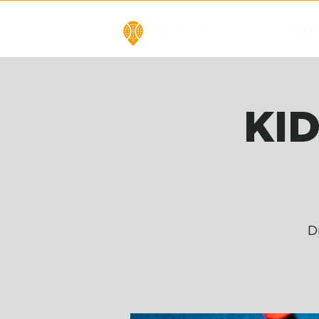
STA
KID
Di