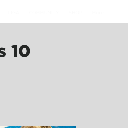
LIGA
COMMUNITY
SHOP
More
s 10