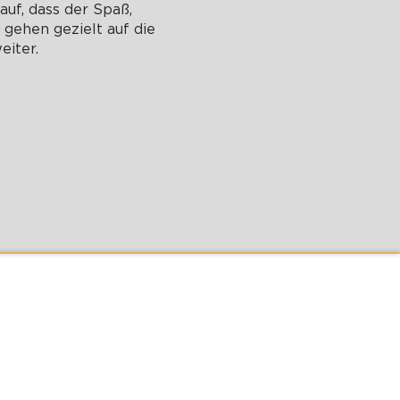
uf, dass der Spaß,
gehen gezielt auf die
eiter.