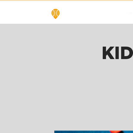
STA
KID