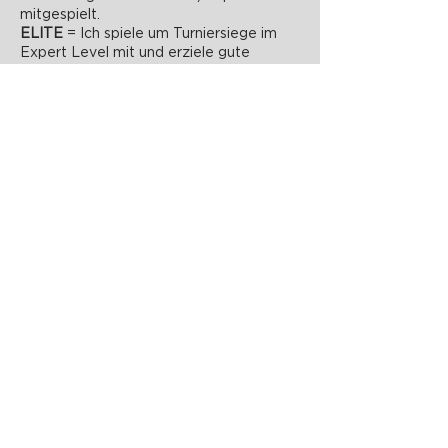
mitgespielt.
ELITE
= Ich spiele um Turniersiege im
Expert Level mit und erziele gute
Ergebnisse bei Elite Level Turnieren
PADELZONE GmbH
Karlsplatz 1/17
1010 Wien
office@padelzone.at
www.padelzone.at