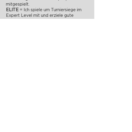
mitgespielt.
ELITE
= Ich spiele um Turniersiege im
Expert Level mit und erziele gute
Ergebnisse bei Elite Level Turnieren
PADELZONE GmbH
Karlsplatz 1/17
1010 Wien
office@padelzone.at
www.padelzone.at