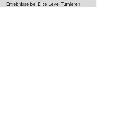
Ergebnisse bei Elite Level Turnieren
PADELZONE GmbH
Karlsplatz 1/17
1010 Wien
office@padelzone.at
www.padelzone.at
>Impressum & Datenschutz<
>
Support
<