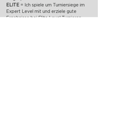
ELITE 
= Ich spiele um Turniersiege im 
Expert Level mit und erziele gute 
Ergebnisse bei Elite Level Turnieren
PADELZONE GmbH
Karlsplatz 1/17
1010 Wien
office@padelzone.at
www.padelzone.at
>Impressum & Datenschutz<