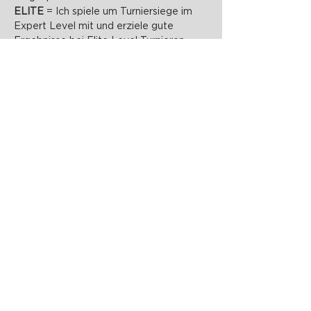
ELITE 
= Ich spiele um Turniersiege im 
Expert Level mit und erziele gute 
Ergebnisse bei Elite Level Turnieren
PADELZONE GmbH
Karlsplatz 1/17
1010 Wien
office@padelzone.at
www.padelzone.at
>Impressum & Datenschutz<