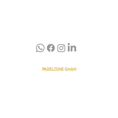
PADELZONE GmbH
Karlsplatz 1/17
1010 Wien
office@padelzone.at
www.padelzone.at
>Impressum & Datenschutz<
>
Support
<