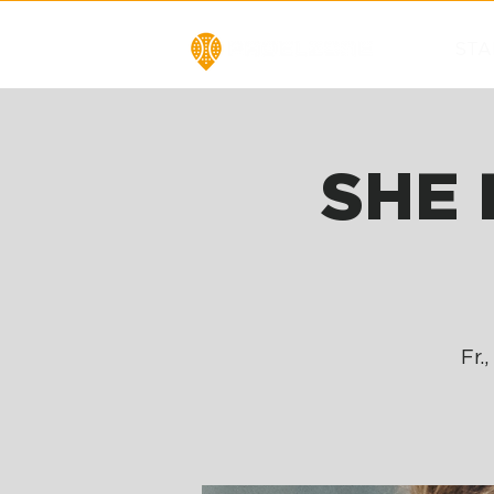
STA
SHE 
Fr.