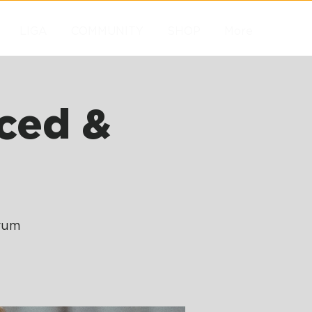
LIGA
COMMUNITY
SHOP
More
ced &
rum