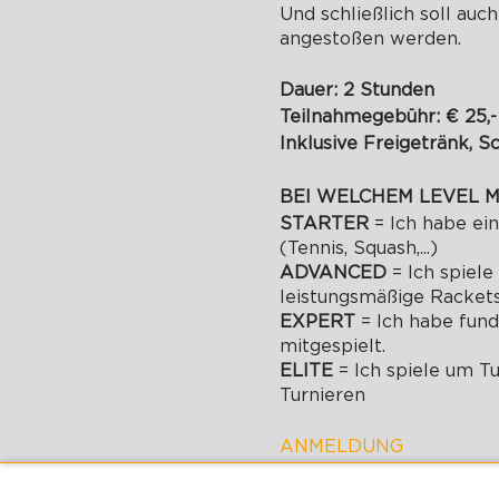
Und schließlich soll au
angestoßen werden.
Dauer: 2 Stunden
Teilnahmegebühr: € 25,-
Inklusive Freigetränk, S
BEI WELCHEM LEVEL M
STARTER
= Ich habe ei
(Tennis, Squash,...)
ADVANCED
= Ich spiel
leistungsmäßige Racketsp
EXPERT
= Ich habe fun
mitgespielt.
ELITE
= Ich spiele um T
Turnieren
ANMELDUNG