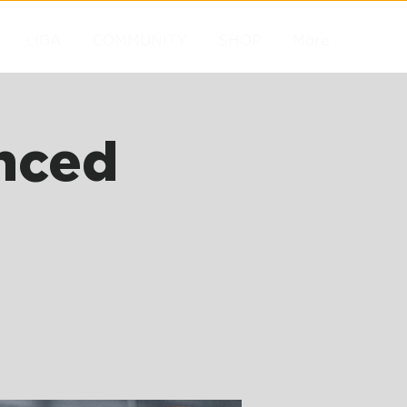
LIGA
COMMUNITY
SHOP
More
nced