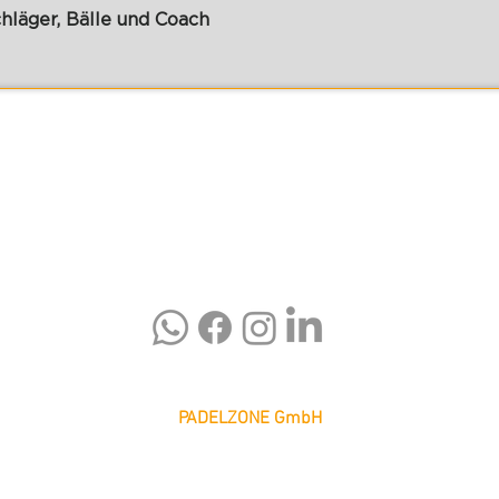
chläger, Bälle und Coach
PADELZONE GmbH
Karlsplatz 1/17
1010 Wien