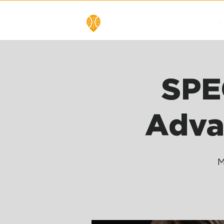
STA
SPE
Adva
M