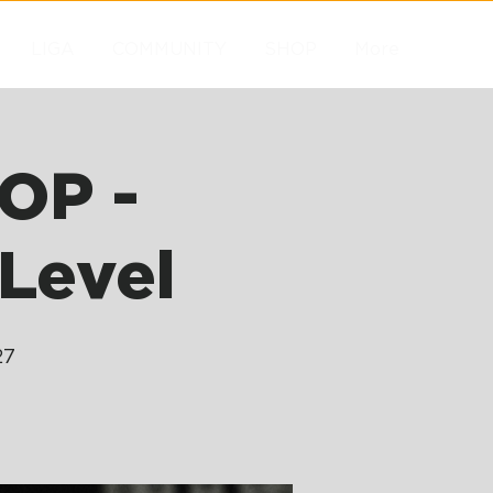
LIGA
COMMUNITY
SHOP
More
OP -
Level
27