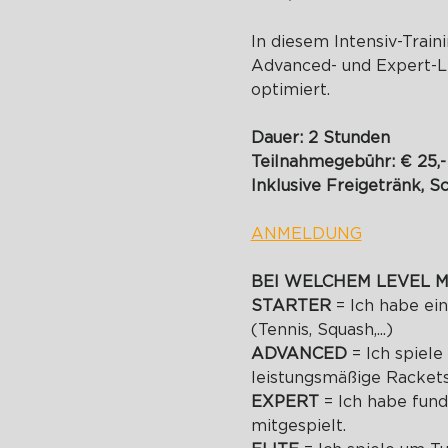
In diesem Intensiv-Train
Advanced- und Expert-Le
optimiert.
Dauer: 2 Stunden
Teilnahmegebühr: € 25,-
Inklusive Freigetränk, S
ANMELDUNG
BEI WELCHEM LEVEL M
STARTER 
= Ich habe ei
(Tennis, Squash,...)
ADVANCED 
= Ich spiel
leistungsmäßige Racketsp
EXPERT 
= Ich habe fun
mitgespielt.