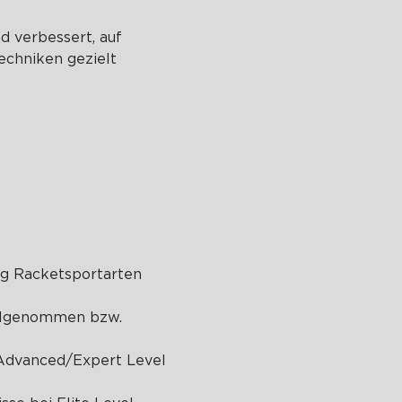
d verbessert, auf 
echniken gezielt 
ig Racketsportarten 
eilgenommen bzw. 
 Advanced/Expert Level 