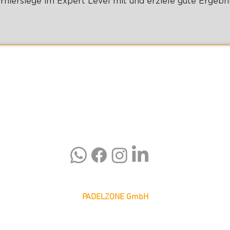
rniersiege im Expert Level mit und erziele gute Ergebni
PADELZONE GmbH
Karlsplatz 1/17
1010 Wien