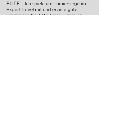
ELITE
= Ich spiele um Turniersiege im
Expert Level mit und erziele gute
Ergebnisse bei Elite Level Turnieren
PADELZONE GmbH
Karlsplatz 1/17
1010 Wien
office@padelzone.at
www.padelzone.at
>Impressum & Datenschutz<