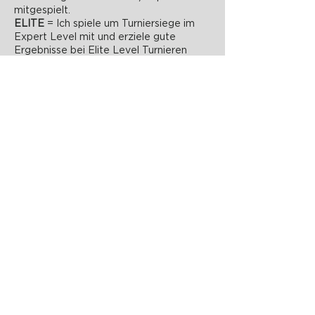
mitgespielt.
ELITE
= Ich spiele um Turniersiege im
Expert Level mit und erziele gute
Ergebnisse bei Elite Level Turnieren
PADELZONE GmbH
Karlsplatz 1/17
1010 Wien
office@padelzone.at
www.padelzone.at