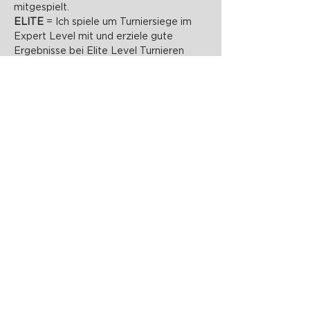
mitgespielt.
ELITE 
= Ich spiele um Turniersiege im 
Expert Level mit und erziele gute 
Ergebnisse bei Elite Level Turnieren
PADELZONE GmbH
Karlsplatz 1/17
1010 Wien
office@padelzone.at
www.padelzone.at