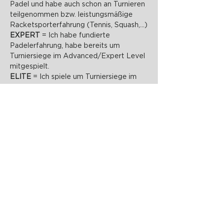
Padel und habe auch schon an Turnieren 
teilgenommen bzw. leistungsmäßige 
Racketsporterfahrung (Tennis, Squash,...)
EXPERT 
= Ich habe fundierte 
Padelerfahrung, habe bereits um 
Turniersiege im Advanced/Expert Level 
mitgespielt.
ELITE 
= Ich spiele um Turniersiege im 
Expert Level mit und erziele gute 
Ergebnisse bei Elite Level Turnieren