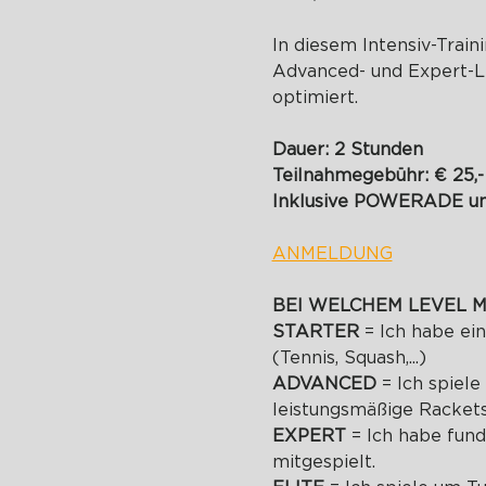
In diesem Intensiv-Train
Advanced- und Expert-Le
optimiert.
Dauer: 2 Stunden
Teilnahmegebühr: € 25,-
Inklusive POWERADE u
ANMELDUNG
BEI WELCHEM LEVEL M
STARTER 
= Ich habe ei
(Tennis, Squash,...)
ADVANCED 
= Ich spiel
leistungsmäßige Racketsp
EXPERT 
= Ich habe fun
mitgespielt.