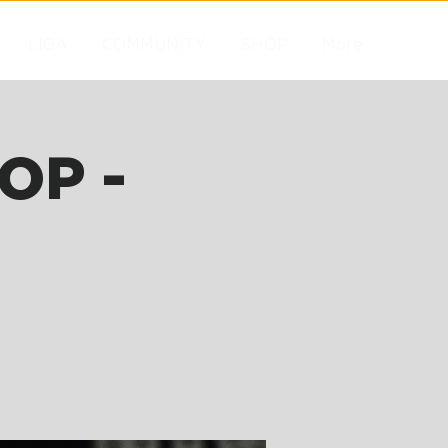
LIGA
COMMUNITY
SHOP
More
OP -