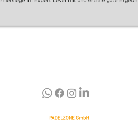
rniersiege im Expert Level mit und erziele gute Ergebni
PADELZONE GmbH
Karlsplatz 1/17
1010 Wien