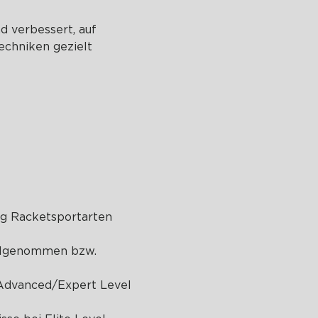
d verbessert, auf 
echniken gezielt 
ig Racketsportarten 
eilgenommen bzw. 
 Advanced/Expert Level 