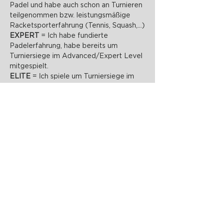
Padel und habe auch schon an Turnieren 
teilgenommen bzw. leistungsmäßige 
Racketsporterfahrung (Tennis, Squash,...)
EXPERT 
= Ich habe fundierte 
Padelerfahrung, habe bereits um 
Turniersiege im Advanced/Expert Level 
mitgespielt.
ELITE 
= Ich spiele um Turniersiege im 
Expert Level mit und erziele gute 
Ergebnisse bei Elite Level Turnieren