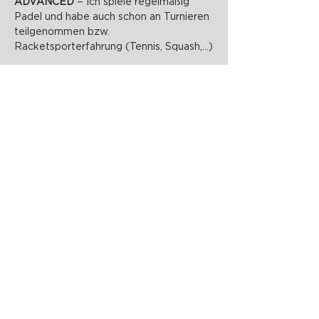
ADVANCED 
= Ich spiele regelmäßig 
Padel und habe auch schon an Turnieren 
teilgenommen bzw. 
Racketsporterfahrung (Tennis, Squash,...)
PADELZONE GmbH
Karlsplatz 1/17
1010 Wien
office@padelzone.at