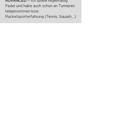
ADVANCED 
= Ich spiele regelmäßig 
Padel und habe auch schon an Turnieren 
teilgenommen bzw. 
Racketsporterfahrung (Tennis, Squash,...)
PADELZONE GmbH
Karlsplatz 1/17
1010 Wien
office@padelzone.at