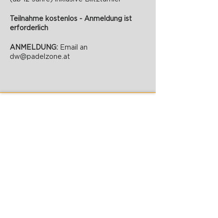
Teilnahme kostenlos - Anmeldung ist
erforderlich
ANMELDUNG:
Email an
dw@padelzone.at
PADELZONE GmbH
Karlsplatz 1/17
1010 Wien
office@padelzone.at