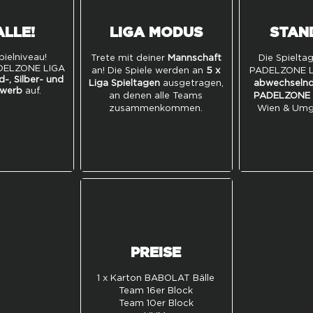
ALLE!
LIGA MODUS
STAN
pielniveau!
Trete mit deiner
Mannschaft
Die Spielta
DELZONE LIGA
an! Die Spiele werden an
5 x
PADELZONE 
d-, Silber- und
Liga Spieltagen
ausgetragen,
abwechselnd
ewerb
auf.
an denen alle Teams
PADELZONE 
zusammenkommen.
Wien & Umg
PREISE
1 x Karton BABOLAT Bälle
Team 16er Block
Team 10er Block