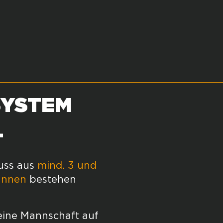
SYSTEM
-
uss aus
mind. 3 und
rInnen
bestehen
deine Mannschaft auf