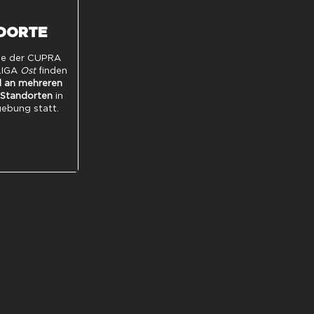
DORTE
ge der CUPRA
LIGA
Ost
finden
 an mehreren
Standorten
in
ebung statt.