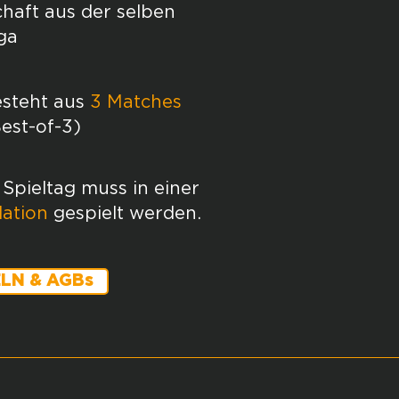
haft
aus der selben
ga
esteht aus
3 Matches
Best-of-3)
Spieltag muss in einer
lation
gespielt werden.
LN & AGBs