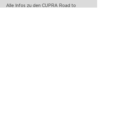
Alle Infos zu den CUPRA Road to
Vienna Padel Open findet ihr auch
hier
PADELZONE GmbH
Karlsplatz 1/17
1010 Wien
office@padelzone.at
www.padelzone.at
>Impressum & Datenschutz<
>
Support
<