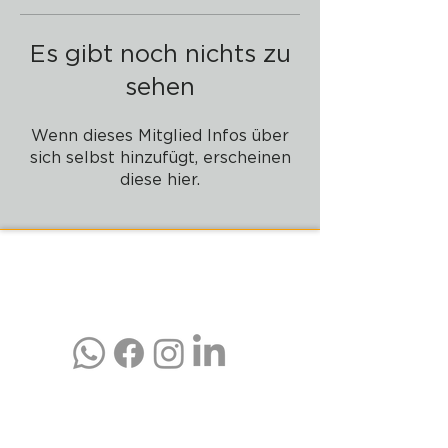
Es gibt noch nichts zu
sehen
Wenn dieses Mitglied Infos über
sich selbst hinzufügt, erscheinen
diese hier.
PADELZONE GmbH
Karlsplatz 1/17
1010 Wien